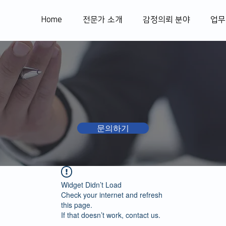
Home
전문가 소개
감정의뢰 분야
업무
문의하기
Widget Didn’t Load
Check your internet and refresh
this page.
If that doesn’t work, contact us.