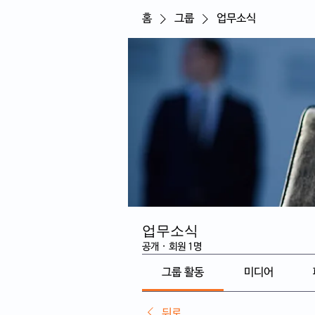
홈
그룹
업무소식
업무소식
공개
·
회원 1명
그룹 활동
미디어
뒤로